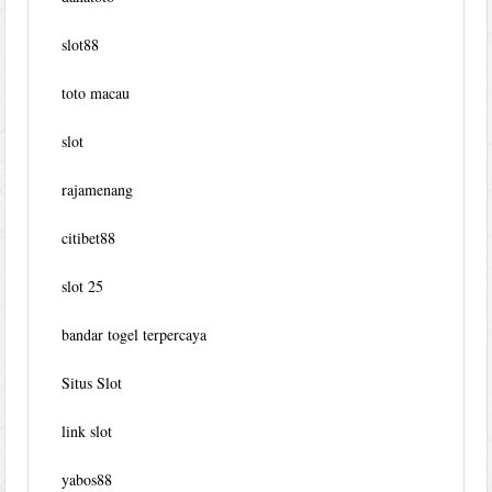
slot88
toto macau
slot
rajamenang
citibet88
slot 25
bandar togel terpercaya
Situs Slot
link slot
yabos88