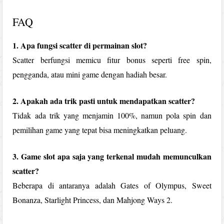
FAQ
1. Apa fungsi scatter di permainan slot?
Scatter berfungsi memicu fitur bonus seperti free spin,
pengganda, atau mini game dengan hadiah besar.
2. Apakah ada trik pasti untuk mendapatkan scatter?
Tidak ada trik yang menjamin 100%, namun pola spin dan
pemilihan game yang tepat bisa meningkatkan peluang.
3. Game slot apa saja yang terkenal mudah memunculkan
scatter?
Beberapa di antaranya adalah Gates of Olympus, Sweet
Bonanza, Starlight Princess, dan Mahjong Ways 2.