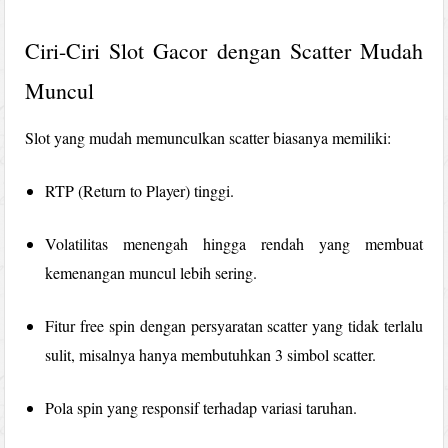
Ciri-Ciri Slot Gacor dengan Scatter Mudah
Muncul
Slot yang mudah memunculkan scatter biasanya memiliki:
RTP (Return to Player) tinggi.
Volatilitas menengah hingga rendah yang membuat
kemenangan muncul lebih sering.
Fitur free spin dengan persyaratan scatter yang tidak terlalu
sulit, misalnya hanya membutuhkan 3 simbol scatter.
Pola spin yang responsif terhadap variasi taruhan.