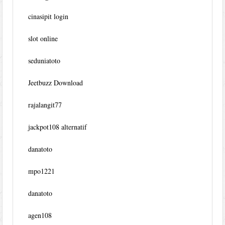
cinasipit login
slot online
seduniatoto
Jeetbuzz Download
rajalangit77
jackpot108 alternatif
danatoto
mpo1221
danatoto
agen108