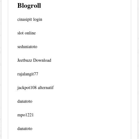
Blogroll
cinasipit login
slot online
seduniatoto
Jeetbuzz Download
rajalangit77
jackpot108 alternatif
danatoto
mpo1221
danatoto