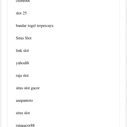
citibet88
slot 25
bandar togel terpercaya
Situs Slot
link slot
yabos88
raja slot
situs slot gacor
asupantoto
situs slot
rajagacor88