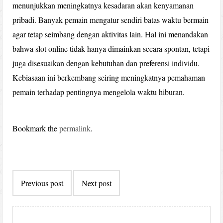
menunjukkan meningkatnya kesadaran akan kenyamanan
pribadi. Banyak pemain mengatur sendiri batas waktu bermain
agar tetap seimbang dengan aktivitas lain. Hal ini menandakan
bahwa slot online tidak hanya dimainkan secara spontan, tetapi
juga disesuaikan dengan kebutuhan dan preferensi individu.
Kebiasaan ini berkembang seiring meningkatnya pemahaman
pemain terhadap pentingnya mengelola waktu hiburan.
Bookmark the
permalink
.
Post
Previous post
Next post
navigation