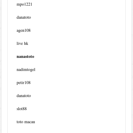
mpo1221
danatoto
agen108
live hk
nanastoto
nadimtogel
petir108
danatoto
slot88
toto macau