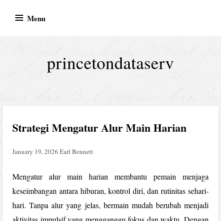
Skip
Menu
to
content
princetondataserv
Strategi Mengatur Alur Main Harian
January 19, 2026
Earl Bennett
Mengatur alur main harian membantu pemain menjaga
keseimbangan antara hiburan, kontrol diri, dan rutinitas sehari-
hari. Tanpa alur yang jelas, bermain mudah berubah menjadi
aktivitas impulsif yang mengganggu fokus dan waktu. Dengan