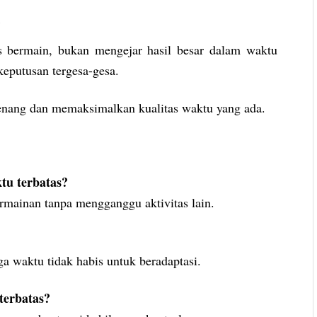
n
s bermain, bukan mengejar hasil besar dalam waktu
eputusan tergesa-gesa.
tenang dan memaksimalkan kualitas waktu yang ada.
ktu terbatas?
rmainan tanpa mengganggu aktivitas lain.
a waktu tidak habis untuk beradaptasi.
terbatas?