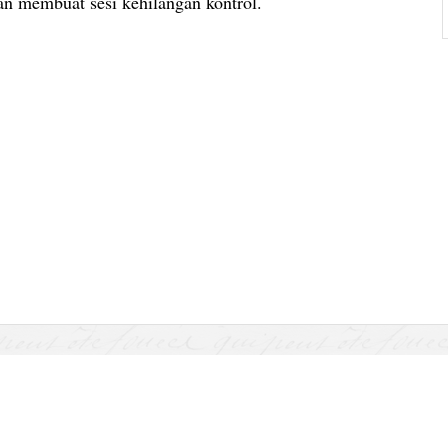
an membuat sesi kehilangan kontrol.