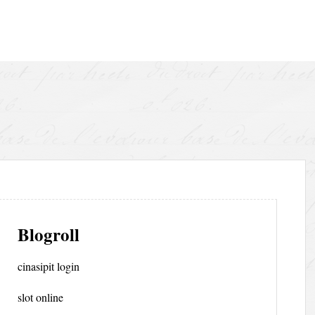
Blogroll
cinasipit login
slot online