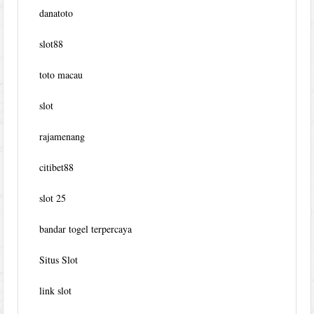
danatoto
slot88
toto macau
slot
rajamenang
citibet88
slot 25
bandar togel terpercaya
Situs Slot
link slot