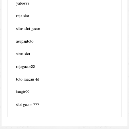
yabos88
raja slot
situs slot gacor
asupantoto
situs slot
rajagacor88
toto macau 4d
langit99
slot gacor 777