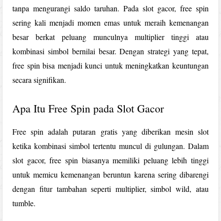
tanpa mengurangi saldo taruhan. Pada slot gacor, free spin
sering kali menjadi momen emas untuk meraih kemenangan
besar berkat peluang munculnya multiplier tinggi atau
kombinasi simbol bernilai besar. Dengan strategi yang tepat,
free spin bisa menjadi kunci untuk meningkatkan keuntungan
secara signifikan.
Apa Itu Free Spin pada Slot Gacor
Free spin adalah putaran gratis yang diberikan mesin slot
ketika kombinasi simbol tertentu muncul di gulungan. Dalam
slot gacor, free spin biasanya memiliki peluang lebih tinggi
untuk memicu kemenangan beruntun karena sering dibarengi
dengan fitur tambahan seperti multiplier, simbol wild, atau
tumble.