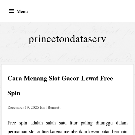
Skip
Menu
to
content
princetondataserv
Cara Menang Slot Gacor Lewat Free
Spin
December 19, 2025
Earl Bennett
Free spin adalah salah satu fitur paling ditunggu dalam
permainan slot online karena memberikan kesempatan bermain