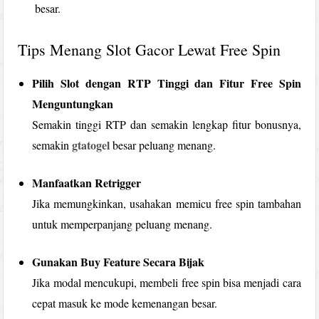
besar.
Tips Menang Slot Gacor Lewat Free Spin
Pilih Slot dengan RTP Tinggi dan Fitur Free Spin
Menguntungkan
Semakin tinggi RTP dan semakin lengkap fitur bonusnya,
gtatogel
semakin
besar peluang menang.
Manfaatkan Retrigger
Jika memungkinkan, usahakan memicu free spin tambahan
untuk memperpanjang peluang menang.
Gunakan Buy Feature Secara Bijak
Jika modal mencukupi, membeli free spin bisa menjadi cara
cepat masuk ke mode kemenangan besar.