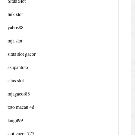
Situs Slot
link slot
yabos88
raja slot
situs slot gacor
asupantoto
situs slot
rajagacor88
toto macau 4d
langit99
slot gacor 777