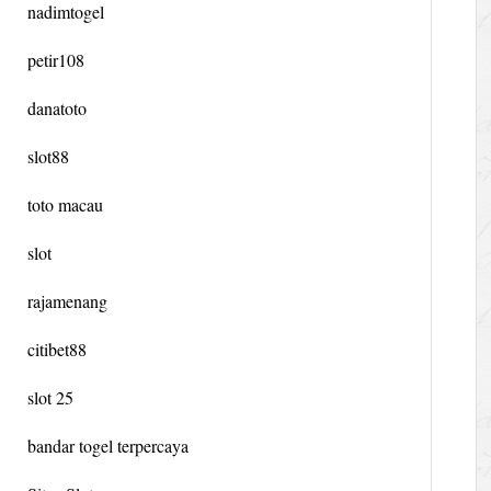
nadimtogel
petir108
danatoto
slot88
toto macau
slot
rajamenang
citibet88
slot 25
bandar togel terpercaya