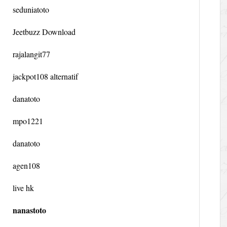
seduniatoto
Jeetbuzz Download
rajalangit77
jackpot108 alternatif
danatoto
mpo1221
danatoto
agen108
live hk
nanastoto