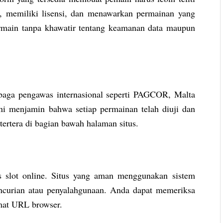
i, memiliki lisensi, dan menawarkan permainan yang
ermain tanpa khawatir tentang keamanan data maupun
lembaga pengawas internasional seperti PAGCOR, Malta
ni menjamin bahwa setiap permainan telah diuji dan
 tertera di bagian bawah halaman situs.
 slot online. Situs yang aman menggunakan sistem
ncurian atau penyalahgunaan. Anda dapat memeriksa
mat URL browser.