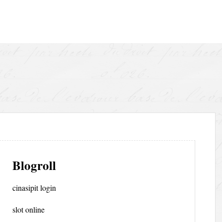
Blogroll
cinasipit login
slot online