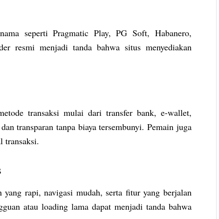
rnama seperti Pragmatic Play, PG Soft, Habanero,
der resmi menjadi tanda bahwa situs menyediakan
etode transaksi mulai dari transfer bank, e-wallet,
t dan transparan tanpa biaya tersembunyi. Pemain juga
 transaksi.
s
 yang rapi, navigasi mudah, serta fitur yang berjalan
ngguan atau loading lama dapat menjadi tanda bahwa